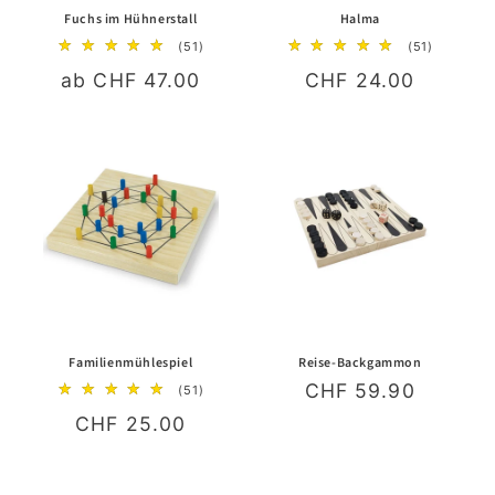
Fuchs im Hühnerstall
Halma
51
51
(51)
(51)
Bewertungen
Bewertun
Normaler
ab CHF 47.00
Normaler
CHF 24.00
insgesamt
insgesam
Preis
Preis
Familienmühlespiel
Reise-Backgammon
Normaler
CHF 59.90
51
(51)
Bewertungen
Preis
Normaler
CHF 25.00
insgesamt
Preis