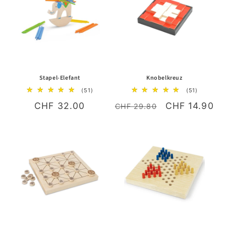
Stapel-Elefant
Knobelkreuz
51
51
(51)
(51)
Bewertungen
Bewertun
Normaler
CHF 32.00
Normaler
Verkaufsprei
CHF 14.90
insgesamt
insgesam
CHF 29.80
Preis
Preis