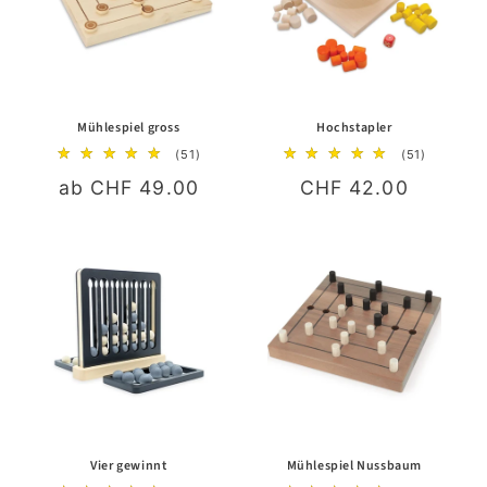
Mühlespiel gross
Hochstapler
51
51
(51)
(51)
Bewertungen
Bewertun
Normaler
ab CHF 49.00
Normaler
CHF 42.00
insgesamt
insgesam
Preis
Preis
Vier gewinnt
Mühlespiel Nussbaum