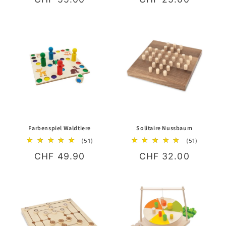
Preis
Preis
Farbenspiel Waldtiere
Solitaire Nussbaum
51
51
(51)
(51)
Bewertungen
Bewertun
Normaler
CHF 49.90
Normaler
CHF 32.00
insgesamt
insgesam
Preis
Preis