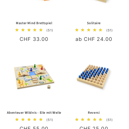
i
e
:
Master Mind Brettspiel
Solitaire
51
51
(51)
(51)
Bewertungen
Bewertun
Normaler
CHF 33.00
Normaler
ab CHF 24.00
insgesamt
insgesam
Preis
Preis
Abenteuer Wildnis - Eile mit Weile
Reversi
51
51
(51)
(51)
Bewertungen
Bewertun
Normaler
CHF 55.00
Normaler
CHF 25.00
insgesamt
insgesam