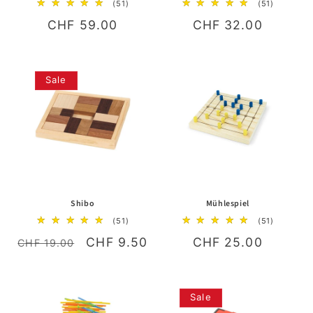
51
51
(51)
(51)
Bewertungen
Bewertun
Normaler
CHF 59.00
Normaler
CHF 32.00
insgesamt
insgesam
Preis
Preis
Sale
Shibo
Mühlespiel
51
51
(51)
(51)
Bewertungen
Bewertun
Normaler
Verkaufspreis
CHF 9.50
Normaler
CHF 25.00
insgesamt
insgesam
CHF 19.00
Preis
Preis
Sale