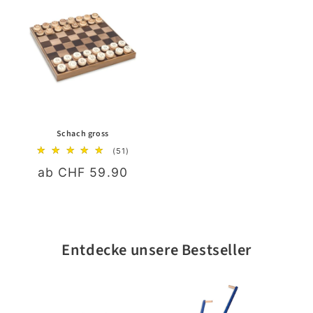
Schach gross
51
(51)
Bewertungen
Normaler
ab CHF 59.90
insgesamt
Preis
Entdecke unsere Bestseller