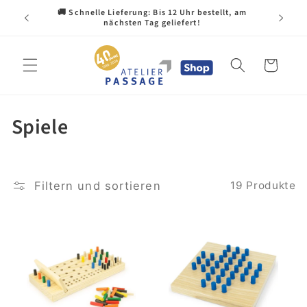
Direkt
🚚 Schnelle Lieferung: Bis 12 Uhr bestellt, am
zum
🇨🇭 H
nächsten Tag geliefert!
Inhalt
Warenkorb
K
Spiele
a
t
Filtern und sortieren
19 Produkte
e
g
o
r